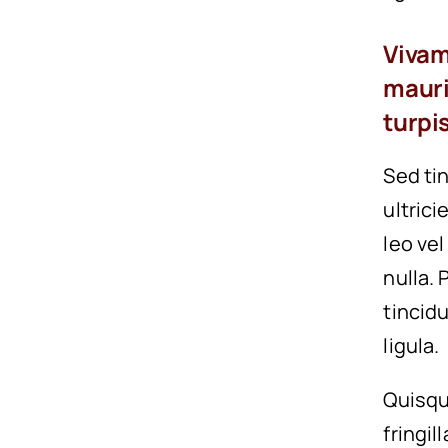
Vivam
mauri
turpis
Sed ti
ultrici
leo vel
nulla.
tincid
ligula.
Quisqu
fringil