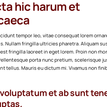
cta hic harum et
caeca
ncidunt tempor leo, vitae consequat lorem ornar
es. Nullam fringilla ultricies pharetra. Aliquam su
 est fringilla laoreet in eget lorem. Proin non rh
 Pellentesque porta nunc pretium, scelerisque ju
unt tellus. Mauris eu dictum mi. Vivamus non fini
 voluptatum et ab sunt ten
uptas.