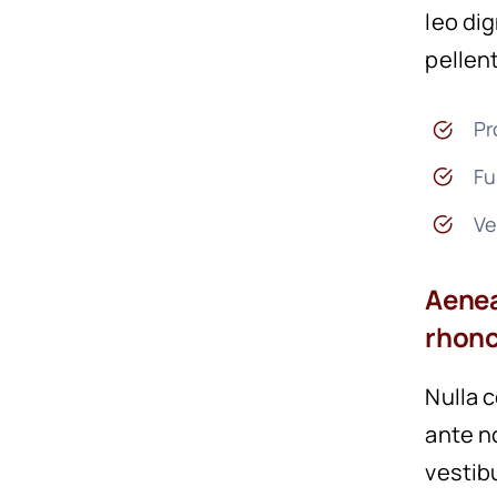
leo dig
pellen
Pr
Fu
Ve
Aenea
rhonc
Nulla 
ante n
vestib