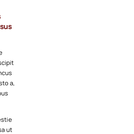
s
rsus
e
scipit
oncus
sto a,
bus
estie
sa ut