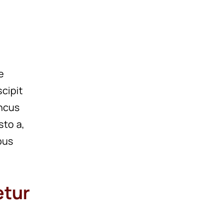
e
scipit
oncus
sto a,
bus
etur