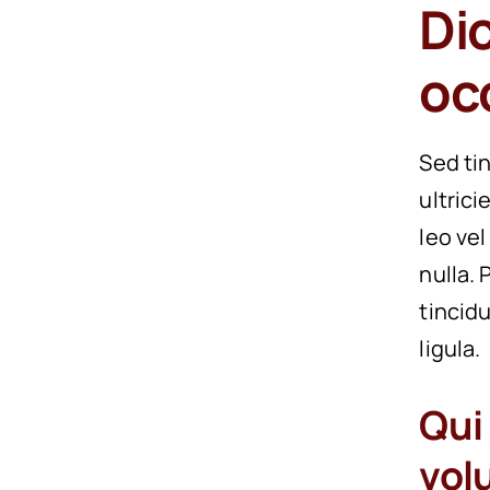
Di
oc
Sed ti
ultrici
leo vel
nulla.
tincid
ligula.
Qui
vol