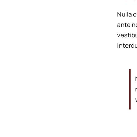
Nulla 
ante n
vestib
interdu