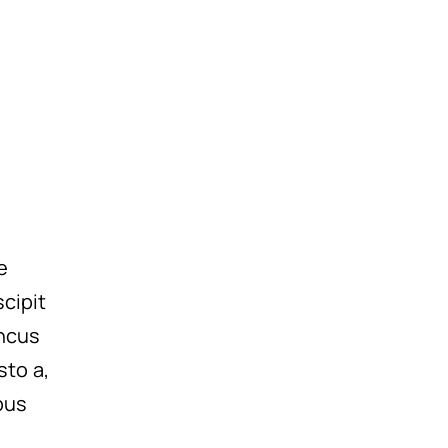
e
scipit
oncus
sto a,
bus