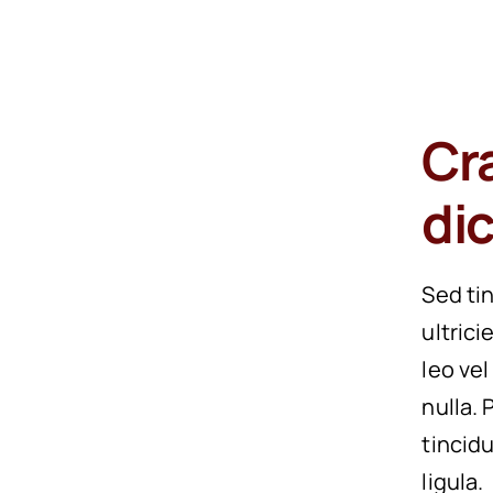
Cr
di
Sed ti
ultrici
leo vel
nulla.
tincid
ligula.